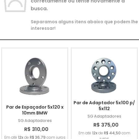
corretamente ou tente novamente a
busca.
Separamos alguns itens abaixo que podem lhe
interessar!
Par de Adaptador 5x100 p/
Par de Espaçador 5x120 x
5x112
10mm BMW
SG Adaptadores
SG Adaptadores
R$ 375,00
R$ 310,00
Em até
12x
de
R$ 44,50
com
Em até
12x
de
R$ 36,79
com juros
juros