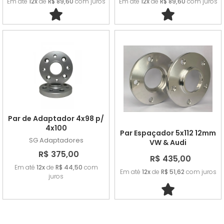
Em até
12x
de
R$ 89,60
com juros
Em até
12x
de
R$ 89,60
com juros
Par de Adaptador 4x98 p/
4x100
Par Espaçador 5x112 12mm
SG Adaptadores
VW & Audi
R$ 375,00
R$ 435,00
Em até
12x
de
R$ 44,50
com
Em até
12x
de
R$ 51,62
com juros
juros