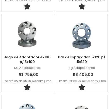
Em até
12x
de
R$ 90,19
com juros
Em até
12x
de
R$ 97,31
com juros
Jogo de Adaptador 4x100
Par de Espaçador 5x120 p/
p/ 5x100
5x120
SG Adaptadores
Sg Adaptadores
R$ 755,00
R$ 405,00
Em até
12x
de
R$ 89,60
com juros
Em até
12x
de
R$ 48,06
com juros