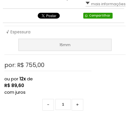
mais informações
Compartilhar
√
Espessura
15mm
por: R$
755,00
ou por
12x
de
R$
89,60
com juros
-
+