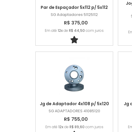
Jo
Par de Espaçador 5x112 p/ 5x112
SG Adaptadores
51125112
R$ 375,00
Em até
12x
de
R$ 44,50
com juros
E
Jg de Adaptador 4x108 p/ 5x120
Jg 
SG ADAPTADORES
41085120
R$ 755,00
Em até
12x
de
R$ 89,60
com juros
E