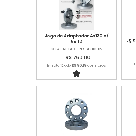
Jogo de Adaptador 4x130 p/
Jg d
5x112
SG ADAPTADORES
41305112
R$ 760,00
E
Em até
12x
de
R$ 90,19
com juros