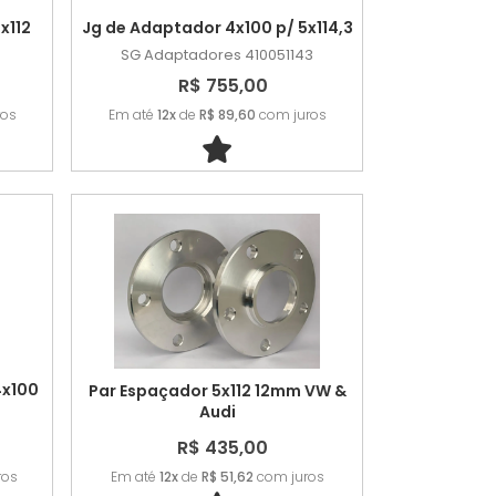
x112
Jg de Adaptador 4x100 p/ 5x114,3
SG Adaptadores
410051143
R$ 755,00
ros
Em até
12x
de
R$ 89,60
com juros
4x100
Par Espaçador 5x112 12mm VW &
Audi
R$ 435,00
Em até
12x
de
R$ 51,62
com juros
ros