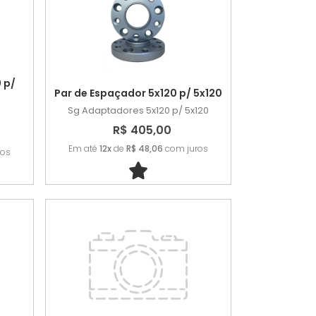
 p/
Par de Espaçador 5x120 p/ 5x120
Sg Adaptadores
5x120 p/ 5x120
0
R$ 405,00
Em até
12x
de
R$ 48,06
com juros
ros