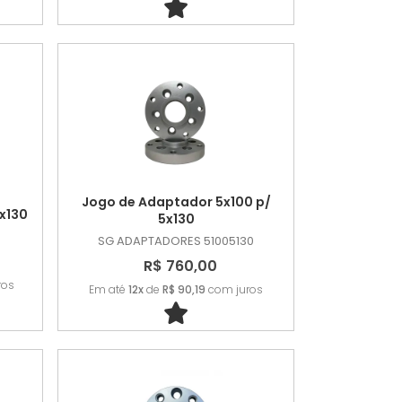
Jogo de Adaptador 5x100 p/
x130
5x130
SG ADAPTADORES
51005130
R$ 760,00
ros
Em até
12x
de
R$ 90,19
com juros