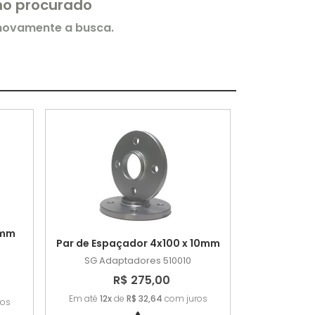
rmo procurado
 novamente a busca.
5mm
Par de Espaçador 4x100 x 10mm
SG Adaptadores
510010
R$ 275,00
Em até
12x
de
R$ 32,64
com juros
ros