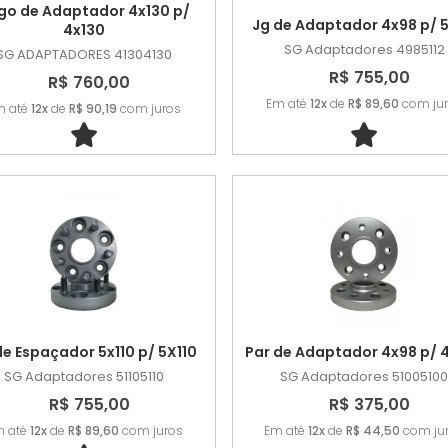
go de Adaptador 4x130 p/
Jg de Adaptador 4x98 p/ 5
4x130
SG Adaptadores
4985112
SG ADAPTADORES
41304130
R$ 755,00
R$ 760,00
Em até
12x
de
R$ 89,60
com ju
m até
12x
de
R$ 90,19
com juros
de Espaçador 5x110 p/ 5X110
Par de Adaptador 4x98 p/ 
SG Adaptadores
51105110
SG Adaptadores
51005100
R$ 755,00
R$ 375,00
m até
12x
de
R$ 89,60
com juros
Em até
12x
de
R$ 44,50
com ju