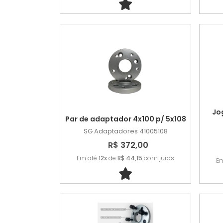
Jo
Par de adaptador 4x100 p/ 5x108
SG Adaptadores
41005108
R$ 372,00
Em até
12x
de
R$ 44,15
com juros
E