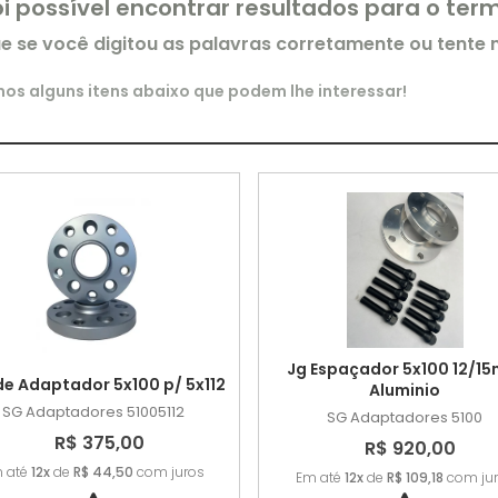
oi possível encontrar resultados para o te
ue se você digitou as palavras corretamente ou tente
s alguns itens abaixo que podem lhe interessar!
Jg Espaçador 5x100 12/1
de Adaptador 5x100 p/ 5x112
Aluminio
SG Adaptadores
51005112
SG Adaptadores
5100
R$ 375,00
R$ 920,00
 até
12x
de
R$ 44,50
com juros
Em até
12x
de
R$ 109,18
com ju