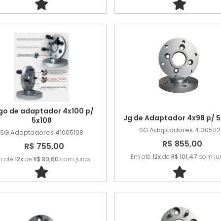
go de adaptador 4x100 p/
Jg de Adaptador 4x98 p/ 5
5x108
SG Adaptadores
41305112
SG Adaptadores
41005108
R$ 855,00
R$ 755,00
Em até
12x
de
R$ 101,47
com ju
m até
12x
de
R$ 89,60
com juros