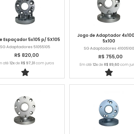
Jogo de Adaptador 4x100
e Espaçador 5x105 p/ 5X105
5x100
SG Adaptadores
51055105
SG Adaptadores
4100510
R$ 820,00
R$ 755,00
m até
12x
de
R$ 97,31
com juros
Em até
12x
de
R$ 89,60
com ju