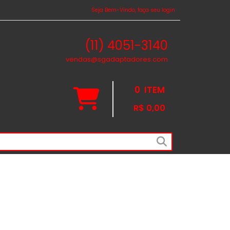
Seja Bem-Vindo, faça seu login
(11) 4051-3140
vendas@sgadaptadores.com
0
ITEM
R$ 0,00