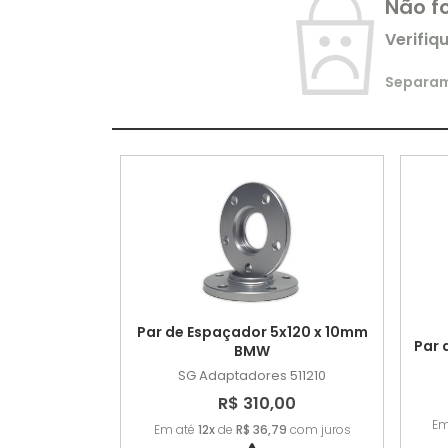
Não f
Verifiq
Separamo
Par de Espaçador 5x120 x 10mm
Par 
BMW
SG Adaptadores
511210
R$ 310,00
Em
Em até
12x
de
R$ 36,79
com juros